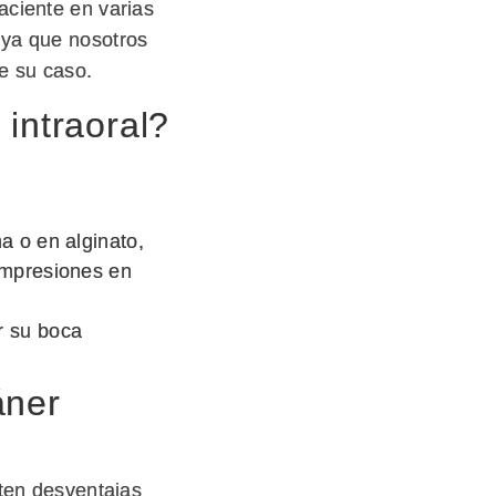
aciente en varias
 ya que nosotros
e su caso.
intraoral
?
a o en alginato,
impresiones en
r su boca
áner
sten desventajas