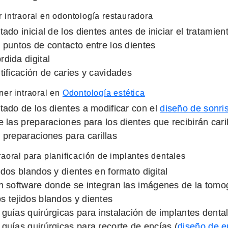
 intraoral en odontología restauradora
tado inicial de los dientes antes de iniciar el tratamien
 puntos de contacto entre los dientes
dida digital
tificación de caries y cavidades
ner intraoral en
Odontología estética
stado de los dientes a modificar con el
diseño de sonri
e las preparaciones para los dientes que recibirán cari
 preparaciones para carillas
raoral para planificación de implantes dentales
idos blandos y dientes en formato digital
en software donde se integran las imágenes de la tomog
s tejidos blandos y dientes
 guías quirúrgicas para instalación de implantes denta
 guías quirúrgicas para recorte de encías (
diseño de e