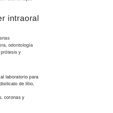
r intraoral
arias
ora, odontología
 prótesis y
al laboratorio para
silicato de lítio,
s, coronas y