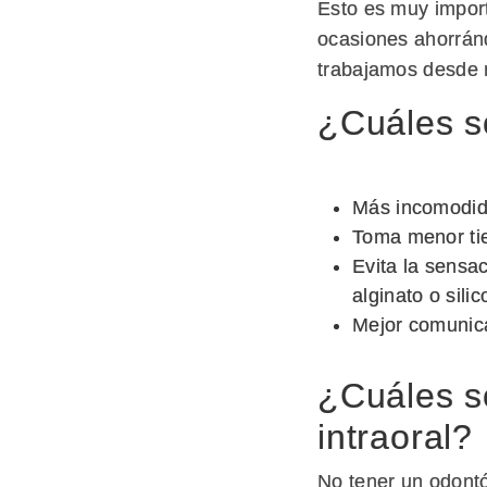
Esto es muy import
ocasiones ahorrán
trabajamos desde n
¿Cuáles so
Más incomodida
Toma menor tie
Evita la sensa
alginato o silic
Mejor comunica
¿Cuáles s
intraoral?
No tener un odontó