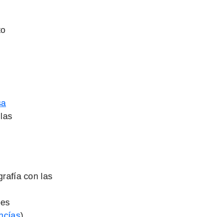
to
sa
llas
rafía con las
les
ncías
)