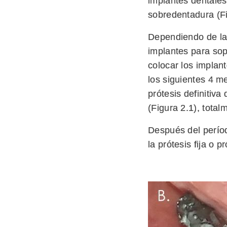
implantes dentales 
sobredentadura (F
Dependiendo de la
implantes para sop
colocar los implan
los siguientes 4 m
prótesis definitiva
(Figura 2.1), total
Después del períod
la prótesis fija o pr