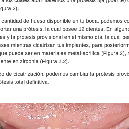
a los cuales atornillaremos una prótesis fija (puente) 
igura 2).
 cantidad de hueso disponible en tu boca, podemos c
ortar una prótesis, la cual posee 12 dientes. En alg
tes y la prótesis provisional en el mismo día, la cual 
eses mientras cicatrizan tus implantes, para posteriorm
 que puede ser en materiales metal-acrílica (Figura 2)
mente en zirconia (Figura 2.2).
o de cicatrización, podemos cambiar la prótesis provis
ótesis total definitiva.