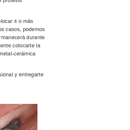
o prótesis
olocar 4 o más
unos casos, podemos
permanecerá durante
ente colocarte la
, metal-cerámica
ional y entregarte